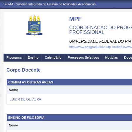
SIGAA - Sistema Integrado de Gestão de Atividades Acadêmicas
MPF
COORDENACAO DO PROGRA
PROFISSIONAL
UNIVERSIDADE FEDERAL DO PIA
http://www.posgraduacao.ufpi.br//http://ww
Programa
Ensino
Calendário
Processos Seletivos
Notícias
Doc
Corpo Docente
COMUM AS OUTRAS ÁREAS
Nome
LUIZIR DE OLIVEIRA
ENSINO DE FILOSOFIA
Nome