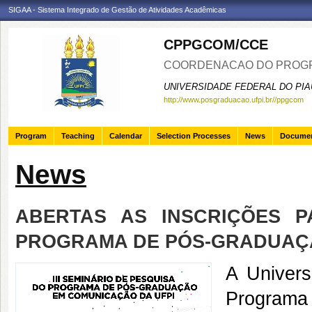
SIGAA - Sistema Integrado de Gestão de Atividades Acadêmicas
CPPGCOM/CCE
COORDENACAO DO PROGR
UNIVERSIDADE FEDERAL DO PIA
http://www.posgraduacao.ufpi.br//ppgcom
Program
Teaching
Calendar
Selection Processes
News
Docume
News
ABERTAS AS INSCRIÇÕES P
PROGRAMA DE PÓS-GRADUAÇÃ
A Univers
Program