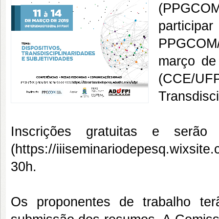
(PPGCOM)
partici
PPGCOM/UF
março de
(CCE/U
Transdisci
Inscrições gratuitas e serão
(https://iiiseminariodepesq.wixsite
30h.
Os proponentes de trabalho te