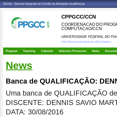
SIGAA - Sistema Integrado de Gestão de Atividades Acadêmicas
CPPGCC/CCN
COORDENACAO DO PROGR
COMPUTACAO/CCN
UNIVERSIDADE FEDERAL DO PIA
http://www.posgraduacao.ufpi.br//ppgcc
Program
Teaching
Calendar
Selection Processes
News
Docume
News
Banca de QUALIFICAÇÃO: DENN
Uma banca de QUALIFICAÇÃO de 
DISCENTE: DENNIS SAVIO MART
DATA: 30/08/2016