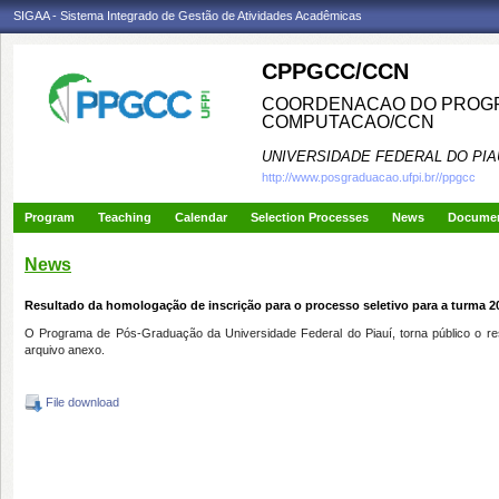
SIGAA - Sistema Integrado de Gestão de Atividades Acadêmicas
CPPGCC/CCN
COORDENACAO DO PROGR
COMPUTACAO/CCN
UNIVERSIDADE FEDERAL DO PIA
http://www.posgraduacao.ufpi.br//ppgcc
Program
Teaching
Calendar
Selection Processes
News
Docume
News
Resultado da homologação de inscrição para o processo seletivo para a turma 2
O Programa de Pós-Graduação da Universidade Federal do Piauí, torna público o r
arquivo anexo.
File download