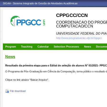
SIGAA - Sistema Integrado de Gestão de Atividades Acadêmicas
CPPGCC/CCN
COORDENACAO DO PROGR
COMPUTACAO/CCN
UNIVERSIDADE FEDERAL DO PIA
http://www.posgraduacao.ufpi.br//ppgcc
Program
Teaching
Calendar
Selection Processes
News
Docume
News
Resultado da primeira etapa para o Edital de seleção de alunos N° 01/2021- PPG
O Programa de Pós-Graduação em Ciência da Computação, torna público o resultado d
Clique no link abaixo "Baixar Arquivo".
File download