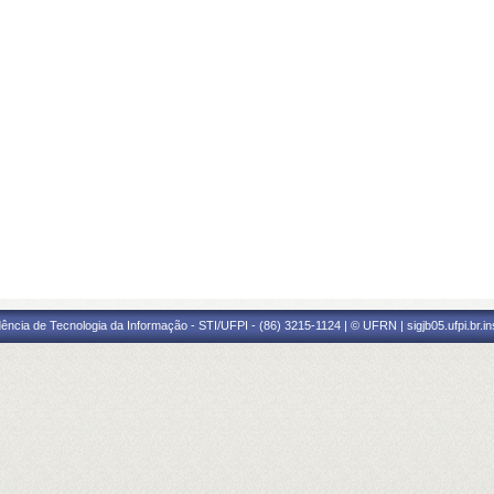
ência de Tecnologia da Informação - STI/UFPI - (86) 3215-1124 | © UFRN | sigjb05.ufpi.br.i