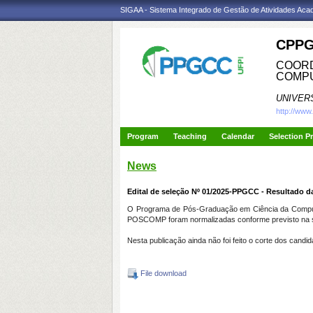
SIGAA - Sistema Integrado de Gestão de Atividades Ac
CPPG
COORD
COMP
UNIVER
http://www
Program
Teaching
Calendar
Selection P
News
Edital de seleção Nº 01/2025-PPGCC - Resultado 
O Programa de Pós-Graduação em Ciência da Computaç
POSCOMP foram normalizadas conforme previsto na se
Nesta publicação ainda não foi feito o corte dos cand
File download