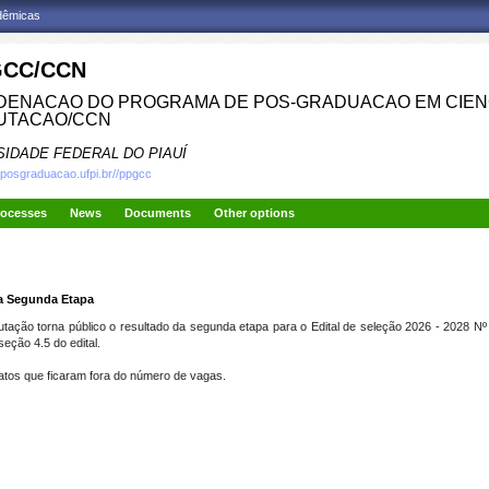
adêmicas
CC/CCN
ENACAO DO PROGRAMA DE POS-GRADUACAO EM CIENC
UTACAO/CCN
SIDADE FEDERAL DO PIAUÍ
.posgraduacao.ufpi.br//ppgcc
rocesses
News
Documents
Other options
da Segunda Etapa
ão torna público o resultado da segunda etapa para o Edital de seleção 2026 - 2028 Nº
ção 4.5 do edital.
idatos que ficaram fora do número de vagas.