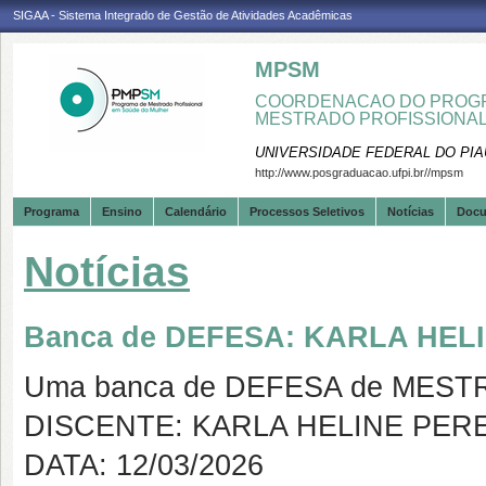
SIGAA - Sistema Integrado de Gestão de Atividades Acadêmicas
MPSM
COORDENACAO DO PROGR
MESTRADO PROFISSIONA
UNIVERSIDADE FEDERAL DO PIA
http://www.posgraduacao.ufpi.br//mpsm
Programa
Ensino
Calendário
Processos Seletivos
Notícias
Doc
Notícias
Banca de DEFESA: KARLA HEL
Uma banca de DEFESA de MESTRAD
DISCENTE: KARLA HELINE PER
DATA: 12/03/2026