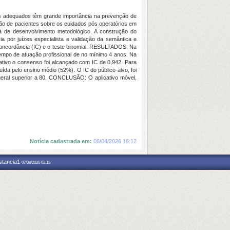
os adequados têm grande importância na prevenção de
ção de pacientes sobre os cuidados pós operatórios em
a de desenvolvimento metodológico. A construção do
ia por juízes especialista e validação da semântica e
 Concordância (IC) e o teste binomial. RESULTADOS: Na
tempo de atuação profissional de no mínimo 4 anos. Na
cativo o consenso foi alcançado com IC de 0,942. Para
ída pelo ensino médio (52%). O IC do público-alvo, foi
 geral superior a 80. CONCLUSÃO: O aplicativo móvel,
Notícia cadastrada em:
06/04/2026 16:12
nstancia1
07/08/2026 02:15