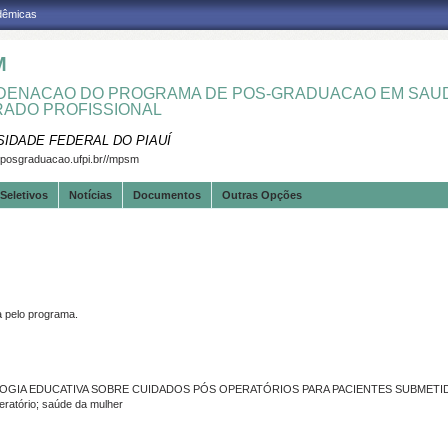
adêmicas
M
ENACAO DO PROGRAMA DE POS-GRADUACAO EM SAUD
ADO PROFISSIONAL
SIDADE FEDERAL DO PIAUÍ
.posgraduacao.ufpi.br//mpsm
Seletivos
Notícias
Documentos
Outras Opções
pelo programa.
OGIA EDUCATIVA SOBRE CUIDADOS PÓS OPERATÓRIOS PARA PACIENTES SUBMETID
ratório; saúde da mulher