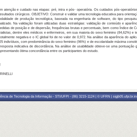
tenção e cuidado nas etapas: pré, intra e pós- operatória. Os cuidados pós-operatóri
sultados cirúrgicos. OBJETIVO: Construir e validar uma tecnologia educativa para orienta
lidade de produção tecnológica, baseada na engenharia de software, do tipo pesquis
ualizado. Na validação foram utilizadas duas estratégias: validação de conteúdo e aparênc
e medidas de posição e de dispersão, frequências brutas e percentuais, bem como Índice de
cialistas, dentre eles médicos e enfermeiros, em sua maioria do sexo feminino (84,62%) e 
talmente negativa e o IC global foi de no valor de 0,972. Na análise da aparência do apli
m 25 indivíduos, com predominância do sexo feminino (96%) e de escolaridade máxima constitu
e resposta indicativa de discordância. Na análise de usabilidade obteve-se uma pontuação
 apresentando ótima concordância entre os participantes do estudo.
R
ARINELLI
ência de Tecnologia da Informação - STI/UFPI - (86) 3215-1124 | © UFRN | sigjb05.ufpi.br.i