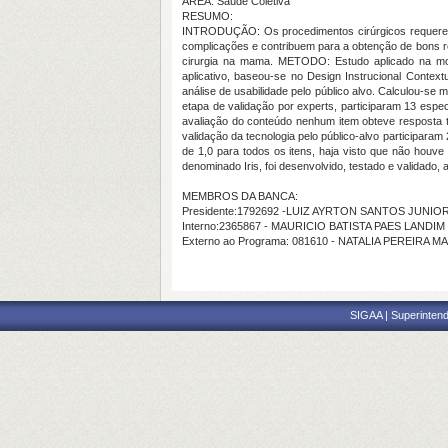
ÁREA: Saúde Coletiva
RESUMO:
INTRODUÇÃO: Os procedimentos cirúrgicos requerem a
complicações e contribuem para a obtenção de bons re
cirurgia na mama. METODO: Estudo aplicado na moda
aplicativo, baseou-se no Design Instrucional Context
análise de usabilidade pelo público alvo. Calculou-s
etapa de validação por experts, participaram 13 espe
avaliação do conteúdo nenhum item obteve resposta to
validação da tecnologia pelo público-alvo participara
de 1,0 para todos os itens, haja visto que não houv
denominado Iris, foi desenvolvido, testado e validado,
MEMBROS DA BANCA:
Presidente:1792692 -LUIZ AYRTON SANTOS JUNIO
Interno:2365867 - MAURICIO BATISTA PAES LANDIM
Externo ao Programa: 081610 - NATALIA PEREIRA M
SIGAA | Superintend