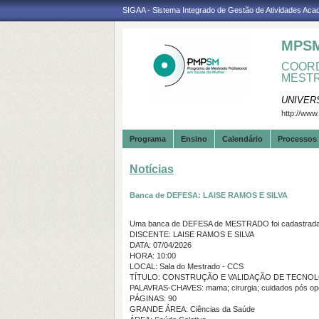
SIGAA - Sistema Integrado de Gestão de Atividades Ac
MPS
COORD
MESTR
UNIVER
http://www
Programa
Ensino
Calendário
Processos 
Notícias
Banca de DEFESA: LAISE RAMOS E SILVA
Uma banca de DEFESA de MESTRADO foi cadastrada 
DISCENTE: LAISE RAMOS E SILVA
DATA: 07/04/2026
HORA: 10:00
LOCAL: Sala do Mestrado - CCS
TÍTULO: CONSTRUÇÃO E VALIDAÇÃO DE TECNOL
PALAVRAS-CHAVES: mama; cirurgia; cuidados pós ope
PÁGINAS: 90
GRANDE ÁREA: Ciências da Saúde