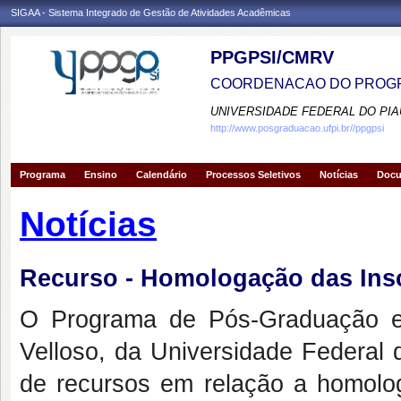
SIGAA - Sistema Integrado de Gestão de Atividades Acadêmicas
PPGPSI/CMRV
COORDENACAO DO PROGR
UNIVERSIDADE FEDERAL DO PIA
http://www.posgraduacao.ufpi.br//ppgpsi
Programa
Ensino
Calendário
Processos Seletivos
Notícias
Doc
Notícias
Recurso - Homologação das Insc
O Programa de Pós-Graduação e
Velloso, da Universidade Federal 
de recursos em relação a h
omolo