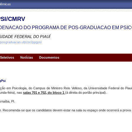
adêmicas
SI/CMRV
ENACAO DO PROGRAMA DE POS-GRADUACAO EM PSIC
SIDADE FEDERAL DO PIAUÍ
.posgraduacao.ufpi.br//ppgpsi
Seletivos
Notícias
Documentos
gPsi
 em Psicologia, do Campus de Ministro Reis Velloso, da Universidade Federal do Piauí
unda-feira), nas
salas 701 e 702, do bloco 1
(à direita do portão principal).
rnaíba, PI.
00h. Recomenda-se que os candidatos devem estar na sala ou espaço onde ocorrerá a prova