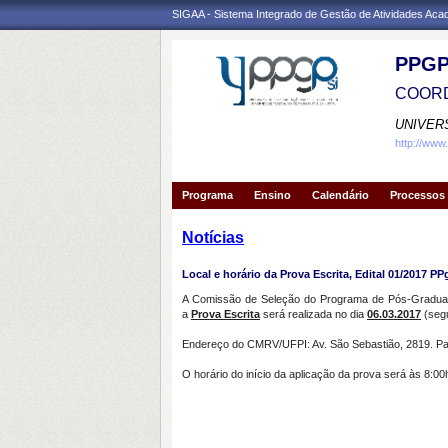
SIGAA - Sistema Integrado de Gestão de Atividades Ac
PPGP
COORD
UNIVER
http://www
Programa
Ensino
Calendário
Processos 
Notícias
Local e horário da Prova Escrita, Edital 01/2017 PP
A Comissão de Seleção do Programa de Pós-Graduação
a
Prova Escrita
será realizada no dia
06.03.2017
(seg
Endereço do CMRV/UFPI: Av. São Sebastião, 2819. Pa
O horário do início da aplicação da prova será às 8: