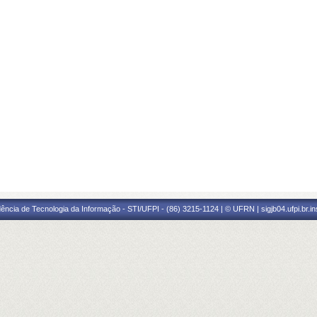
ência de Tecnologia da Informação - STI/UFPI - (86) 3215-1124 | © UFRN | sigjb04.ufpi.br.i