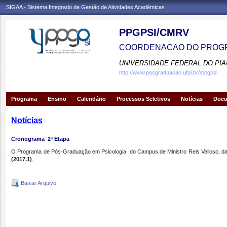
SIGAA - Sistema Integrado de Gestão de Atividades Acadêmicas
PPGPSI/CMRV
COORDENACAO DO PROGR
UNIVERSIDADE FEDERAL DO PIA
http://www.posgraduacao.ufpi.br//ppgpsi
Programa
Ensino
Calendário
Processos Seletivos
Notícias
Doc
Notícias
Cronograma  2ª Etapa
O Programa de Pós-Graduação em Psicologia, do Campus de Ministro Reis Velloso, da 
(2017.1)
.
Baixar Arquivo