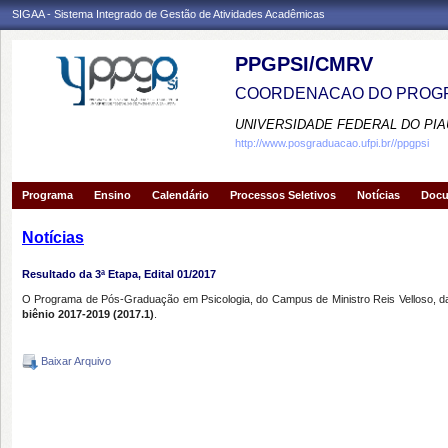
SIGAA - Sistema Integrado de Gestão de Atividades Acadêmicas
PPGPSI/CMRV
COORDENACAO DO PROGR
UNIVERSIDADE FEDERAL DO PIA
http://www.posgraduacao.ufpi.br//ppgpsi
Programa
Ensino
Calendário
Processos Seletivos
Notícias
Doc
Notícias
Resultado da 3ª Etapa, Edital 01/2017
O Programa de Pós-Graduação em Psicologia, do Campus de Ministro Reis Velloso, da Un
biênio 2017-2019 (2017.1)
.
Baixar Arquivo