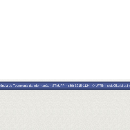
ência de Tecnologia da Informação - STI/UFPI - (86) 3215-1124 | © UFRN | sigjb05.ufpi.br.i