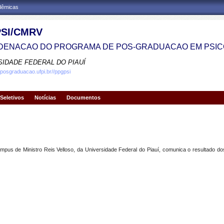
adêmicas
SI/CMRV
ENACAO DO PROGRAMA DE POS-GRADUACAO EM PSIC
SIDADE FEDERAL DO PIAUÍ
.posgraduacao.ufpi.br//ppgpsi
Seletivos
Notícias
Documentos
s de Ministro Reis Velloso, da Universidade Federal do Piauí, comunica o resultado dos