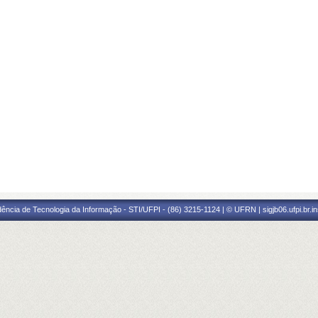
ência de Tecnologia da Informação - STI/UFPI - (86) 3215-1124 | © UFRN | sigjb06.ufpi.br.i