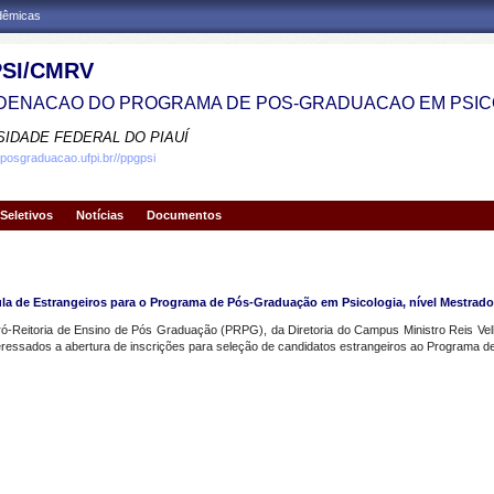
adêmicas
SI/CMRV
ENACAO DO PROGRAMA DE POS-GRADUACAO EM PSIC
SIDADE FEDERAL DO PIAUÍ
.posgraduacao.ufpi.br//ppgpsi
Seletivos
Notícias
Documentos
ícula de Estrangeiros para o Programa de Pós-Graduação em Psicologia, nível Mestrado
 Pró-Reitoria de Ensino de Pós Graduação (PRPG), da Diretoria do Campus Ministro Reis 
essados a abertura de inscrições para seleção de candidatos estrangeiros ao Programa d