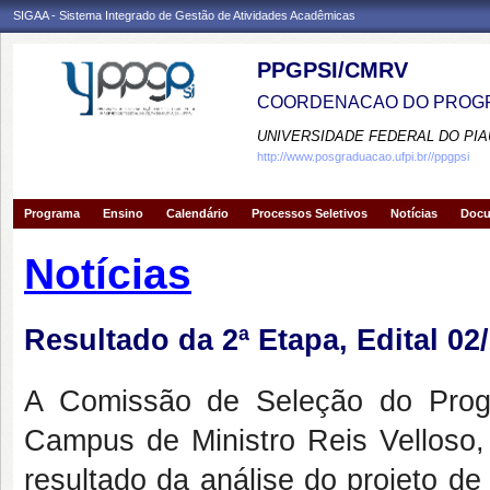
SIGAA - Sistema Integrado de Gestão de Atividades Acadêmicas
PPGPSI/CMRV
COORDENACAO DO PROGR
UNIVERSIDADE FEDERAL DO PIA
http://www.posgraduacao.ufpi.br//ppgpsi
Programa
Ensino
Calendário
Processos Seletivos
Notícias
Doc
Notícias
Resultado da 2ª Etapa, Edital 0
A Comissão de Seleção do Prog
Campus de Ministro Reis Velloso,
resultado da análise do projeto de