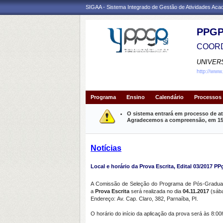
SIGAA - Sistema Integrado de Gestão de Atividades Ac
PPGP
COORD
UNIVER
http://www
Programa
Ensino
Calendário
Processos 
O sistema entrará em processo de at
Agradecemos a compreensão, em 15 m
Notícias
Local e horário da Prova Escrita, Edital 03/2017 PP
A Comissão de Seleção do Programa de Pós-Graduação
a
Prova Escrita
será realizada no dia
04.11.2017
(sáb
Endereço:
Av. Cap. Claro, 382, Parnaíba, PI.
O horário do início da aplicação da prova será às 8: