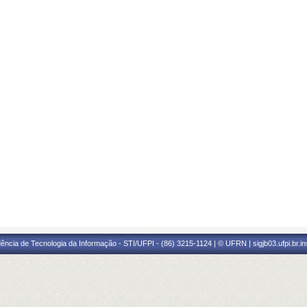
ência de Tecnologia da Informação - STI/UFPI - (86) 3215-1124 | © UFRN | sigjb03.ufpi.br.i