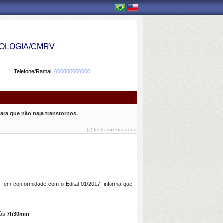
OLOGIA/CMRV
Telefone/Ramal:
000000000000
ara que não haja transtornos.
(x) fechar mensagens
, em conformidade com o Edital 01/2017, informa que
 às
7h30min
.