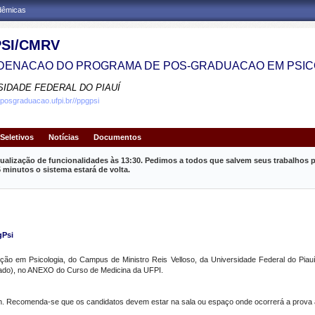
adêmicas
SI/CMRV
ENACAO DO PROGRAMA DE POS-GRADUACAO EM PSIC
SIDADE FEDERAL DO PIAUÍ
.posgraduacao.ufpi.br//ppgpsi
Seletivos
Notícias
Documentos
ualização de funcionalidades às 13:30. Pedimos a todos que salvem seus trabalhos p
inutos o sistema estará de volta.
gPsi
 em Psicologia, do Campus de Ministro Reis Velloso, da Universidade Federal do Piauí
ado), no ANEXO do Curso de Medicina da UFPI.
00h. Recomenda-se que os candidatos devem estar na sala ou espaço onde ocorrerá a prova