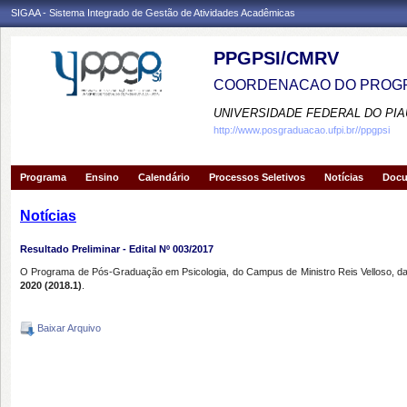
SIGAA - Sistema Integrado de Gestão de Atividades Acadêmicas
PPGPSI/CMRV
COORDENACAO DO PROGR
UNIVERSIDADE FEDERAL DO PIA
http://www.posgraduacao.ufpi.br//ppgpsi
Programa
Ensino
Calendário
Processos Seletivos
Notícias
Doc
Notícias
Resultado Preliminar - Edital Nº 003/2017
O Programa de Pós-Graduação em Psicologia, do Campus de Ministro Reis Velloso, da Un
2020 (2018.1)
.
Baixar Arquivo