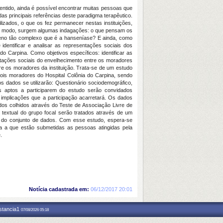
ntido, ainda é possível encontrar muitas pessoas que
s principais referências deste paradigma terapêutico.
lizados, o que os fez permanecer nestas instituições,
e modo, surgem algumas indagações: o que pensam os
eno tão complexo que é a hanseníase? E ainda, como
identificar e analisar as representações sociais dos
o Carpina. Como objetivos específicos: identificar as
ntações sociais do envelhecimento entre os moradores
re os moradores da instituição. Trata-se de um estudo
 dois moradores do Hospital Colônia do Carpina, sendo
os dados se utilizarão: Questionário sociodemográfico,
es aptos a participarem do estudo serão convidados
implicações que a participação acarretará. Os dados
dos colhidos através do Teste de Associação Livre de
textual do grupo focal serão tratados através de um
o do conjunto de dados. Com esse estudo, espera-se
ica a que estão submetidas as pessoas atingidas pela
.
Notícia cadastrada em:
06/12/2017 20:01
nstancia1
07/08/2026 05:18