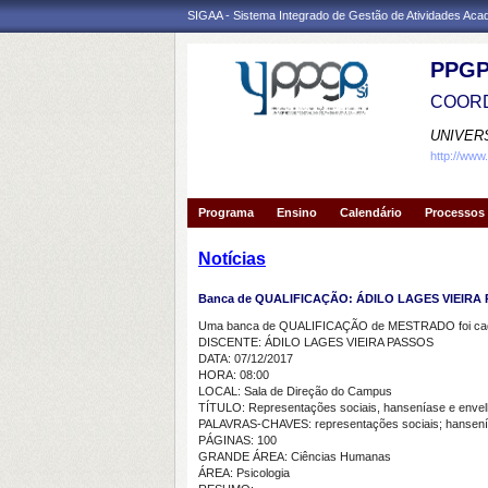
SIGAA - Sistema Integrado de Gestão de Atividades Ac
PPGP
COORD
UNIVER
http://www
Programa
Ensino
Calendário
Processos 
Notícias
Banca de QUALIFICAÇÃO: ÁDILO LAGES VIEIRA
Uma banca de QUALIFICAÇÃO de MESTRADO foi cada
DISCENTE: ÁDILO LAGES VIEIRA PASSOS
DATA: 07/12/2017
HORA: 08:00
LOCAL: Sala de Direção do Campus
TÍTULO: Representações sociais, hanseníase e envelh
PALAVRAS-CHAVES: representações sociais; hansenías
PÁGINAS: 100
GRANDE ÁREA: Ciências Humanas
ÁREA: Psicologia