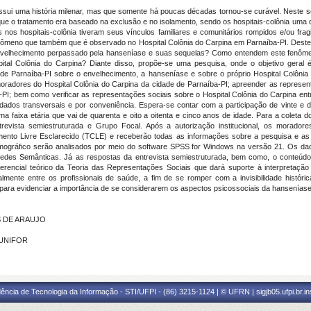
sui uma história milenar, mas que somente há poucas décadas tornou-se curável. Neste se
o tratamento era baseado na exclusão e no isolamento, sendo os hospitais-colônia uma da
 nos hospitais-colônia tiveram seus vínculos familiares e comunitários rompidos e/ou fragi
nômeno que também que é observado no Hospital Colônia do Carpina em Parnaíba-PI. Dest
envelhecimento perpassado pela hanseníase e suas sequelas? Como entendem este fenôm
al Colônia do Carpina? Diante disso, propõe-se uma pesquisa, onde o objetivo geral é 
e Parnaíba-PI sobre o envelhecimento, a hanseníase e sobre o próprio Hospital Colônia d
oradores do Hospital Colônia do Carpina da cidade de Parnaíba-PI; apreender as represe
-PI; bem como verificar as representações sociais sobre o Hospital Colônia do Carpina ent
, dados transversais e por conveniência. Espera-se contar com a participação de vinte e
 faixa etária que vai de quarenta e oito a oitenta e cinco anos de idade. Para a coleta d
revista semiestruturada e Grupo Focal. Após a autorização institucional, os morador
mento Livre Esclarecido (TCLE) e receberão todas as informações sobre a pesquisa e as 
emográfico serão analisados por meio do software SPSS for Windows na versão 21. Os da
edes Semânticas. Já as respostas da entrevista semiestruturada, bem como, o conteúdo 
rencial teórico da Teoria das Representações Sociais que dará suporte à interpretaçã
ialmente entre os profissionais de saúde, a fim de se romper com a invisibilidade histór
para evidenciar a importância de se considerarem os aspectos psicossociais da hanseníase
S DE ARAUJO
- UNIFOR
ência de Tecnologia da Informação - STI/UFPI - (86) 3215-1124 | © UFRN | sigjb05.ufpi.br.i