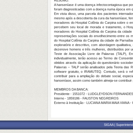
RESUMO:
A hanseníase é uma doença infectocontagiosa que pos
foram diagnosticadas com a doença numa época em que 
Em vista disso, uma parcela dos pacientes internados
mesmo após a descoberta da cura da hanseníase, fe
moradores do Hospital Colônia do Carpina sobre o 
percebem seu local de morada e tratamento, o Hospit
moradores do Hospital Colônia do Carpina da cidade d
representações sociais do envelhecimento entre os m
do Hospital Colônia do Carpina da cidade de Parnaíba
exploratório e descritivo, com abordagem qualitativa
dezenove homens e três mulheres, distribuídos por uma
Teste de Associação Livre de Palavras (TALP), Ent
individualmente, terão acesso ao Termo de Consenti
obtidos através da aplicação do questionário sociod
Palavras – TALP serão analisados pela Teoria das R
software
gratuito, o IRAMUTEQ. Contudo, será o refe
contribuir para a ampliação do debate social, espec
hanseníase, assim como também almeja-se contribuir 
MEMBROS DA BANCA:
Presidente - 1551072 - LUDGLEYDSON FERNANDE
Interno - 1859186 - FAUSTON NEGREIROS
Externo à Instituição - LUCIANA MARIA MAIA VIANA 
SIGAA | Superintend