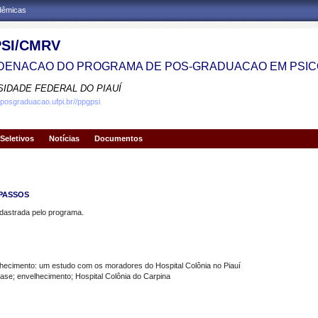
adêmicas
SI/CMRV
ENACAO DO PROGRAMA DE POS-GRADUACAO EM PSIC
SIDADE FEDERAL DO PIAUÍ
.posgraduacao.ufpi.br//ppgpsi
Seletivos
Notícias
Documentos
 PASSOS
strada pelo programa.
ecimento: um estudo com os moradores do Hospital Colônia no Piauí
e; envelhecimento; Hospital Colônia do Carpina