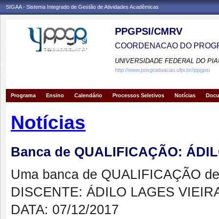
SIGAA - Sistema Integrado de Gestão de Atividades Acadêmicas
PPGPSI/CMRV
COORDENACAO DO PROGR
UNIVERSIDADE FEDERAL DO PIA
http://www.posgraduacao.ufpi.br//ppgpsi
Programa
Ensino
Calendário
Processos Seletivos
Notícias
Doc
Notícias
Banca de QUALIFICAÇÃO: ÁDI
Uma banca de QUALIFICAÇÃO de 
DISCENTE: ÁDILO LAGES VIEIR
DATA: 07/12/2017