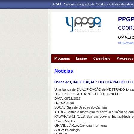
SIGAA - Sistema Integrado de Gestão de Atividades Ac
PPGP
COORD
UNIVER
http://www
Programa
Ensino
Calendário
Processos 
Notícias
Banca de QUALIFICAÇÃO: THALITA PACHÊCO C
Uma banca de QUALIFICAÇÃO de MESTRADO foi cada
DISCENTE: THALITA PACHÊCO CORNÉLIO
DATA: 08/12/2017
HORA: 08:00
LOCAL: Sala de Direção do Campus
TÍTULO: Antes a morte que tal sorte: o suicídio no cont
PALAVRAS-CHAVES: Suicídio; Jovens; Invisibilidade S
PÁGINAS: 117
GRANDE ÁREA: Ciências Humanas
ÁREA: Psicologia