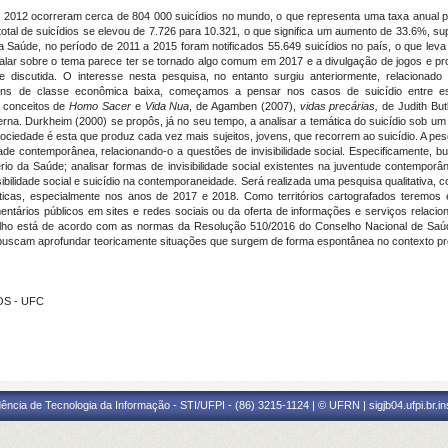
2012 ocorreram cerca de 804 000 suicídios no mundo, o que representa uma taxa anual pa
 total de suicídios se elevou de 7.726 para 10.321, o que significa um aumento de 33.6%, su
a Saúde, no período de 2011 a 2015 foram notificados 55.649 suicídios no país, o que leva 
 Falar sobre o tema parece ter se tornado algo comum em 2017 e a divulgação de jogos e p
 discutida. O interesse nesta pesquisa, no entanto surgiu anteriormente, relacionado
ens de classe econômica baixa, começamos a pensar nos casos de suicídio entre est
s conceitos de
Homo Sacer
e
Vida Nua
, de Agamben (2007),
vidas precárias,
de Judith Bu
rna. Durkheim (2000) se propôs, já no seu tempo, a analisar a temática do suicídio sob um 
ciedade é esta que produz cada vez mais sujeitos, jovens, que recorrem ao suicídio. A p
ade contemporânea, relacionando-o a questões de invisibilidade social. Especificamente, bu
tério da Saúde; analisar formas de invisibilidade social existentes na juventude contempor
ibilidade social e suicídio na contemporaneidade. Será realizada uma pesquisa qualitativa,
cas, especialmente nos anos de 2017 e 2018. Como territórios cartografados teremos eve
omentários públicos em sites e redes sociais ou da oferta de informações e serviços rela
balho está de acordo com as normas da Resolução 510/2016 do Conselho Nacional de Saúde
scam aprofundar teoricamente situações que surgem de forma espontânea no contexto profi
OS - UFC
ência de Tecnologia da Informação - STI/UFPI - (86) 3215-1124 | © UFRN | sigjb04.ufpi.br.i