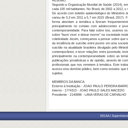
RESUMO:
Segundo a Organização Mundial de Saúde (2014), em 
cada 100 mil habitantes. No Brasil, de 2002 a 2012, o
De acordo com boletim epidemiológico do Ministério d
variou de 5,3 em 2011 a 5,7 em 2015 (Brasil, 2017).
forma abordam a temática a fizeram frequentemente
principalmente no contato com adolescentes e jov
contemporaneidade. Para falar sobre isto, usamos o
sobre “fazer viver e deixar morrer” na sociedade mode
coletividade. Assim, começamos a pensar sobre que so
da incidência de suicídio entre jovens em uma socied
suicídio na atualidade brasileira divulgado pelo Minis
contemporâneo; e tecer relações entre juventude, invis
principalmente na contemporaneidade sobre as temáti
publicações jornalísticas e de opinião, através de c
profissionais que nos remetem à temática. Este tra
acesso e/ou domínio público, bem como estudos que bu
sujeitos.
MEMBROS DA BANCA:
Externo à Instituição - JOAO PAULO PEREIRA BARR
Interno - 1774313 - JOAO PAULO SALES MACEDO
Presidente - 2140896 - LANA VERAS DE CARVALHO
SIGAA | Superintend