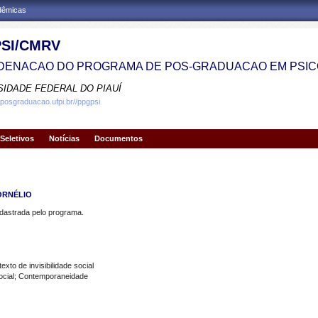
adêmicas
SI/CMRV
ENACAO DO PROGRAMA DE POS-GRADUACAO EM PSIC
SIDADE FEDERAL DO PIAUÍ
.posgraduacao.ufpi.br//ppgpsi
Seletivos
Notícias
Documentos
ORNÉLIO
strada pelo programa.
exto de invisibilidade social
ocial; Contemporaneidade