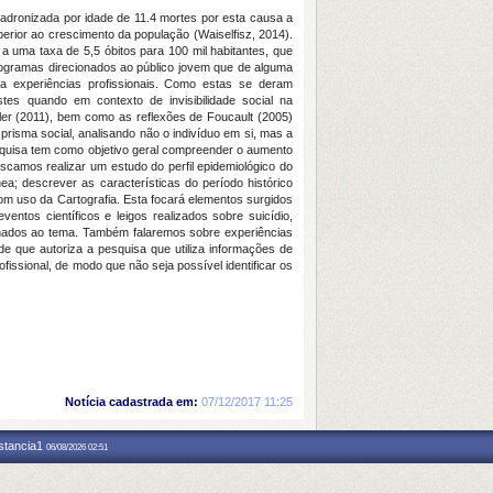
dronizada por idade de 11.4 mortes por esta causa a
perior ao crescimento da população (Waiselfisz, 2014).
a uma taxa de 5,5 óbitos para 100 mil habitantes, que
rogramas direcionados ao público jovem que de alguma
 a experiências profissionais. Como estas se deram
es quando em contexto de invisibilidade social na
tler (2011), bem como as reflexões de Foucault (2005)
prisma social, analisando não o indivíduo em si, mas a
esquisa tem como objetivo geral compreender o aumento
scamos realizar um estudo do perfil epidemiológico do
ânea; descrever as características do período histórico
 com uso da Cartografia. Esta focará elementos surgidos
ntos científicos e leigos realizados sobre suicídio,
cionados ao tema. Também falaremos sobre experiências
 que autoriza a pesquisa que utiliza informações de
ssional, de modo que não seja possível identificar os
Notícia cadastrada em:
07/12/2017 11:25
nstancia1
06/08/2026 02:51