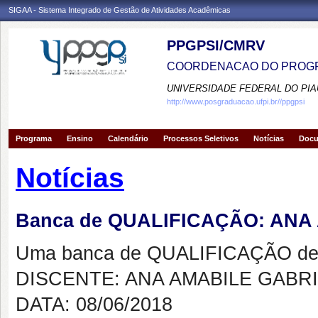
SIGAA - Sistema Integrado de Gestão de Atividades Acadêmicas
PPGPSI/CMRV
COORDENACAO DO PROGR
UNIVERSIDADE FEDERAL DO PIA
http://www.posgraduacao.ufpi.br//ppgpsi
Programa
Ensino
Calendário
Processos Seletivos
Notícias
Doc
Notícias
Banca de QUALIFICAÇÃO: ANA
Uma banca de QUALIFICAÇÃO de 
DISCENTE: ANA AMABILE GABR
DATA: 08/06/2018