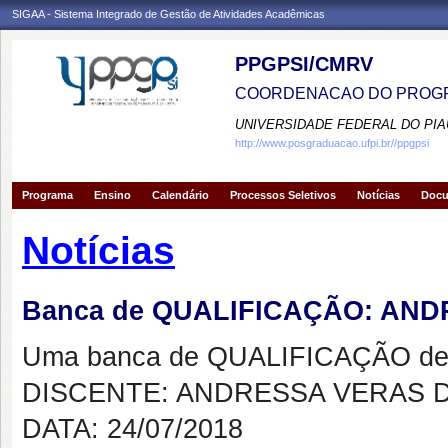
SIGAA - Sistema Integrado de Gestão de Atividades Acadêmicas
PPGPSI/CMRV
COORDENACAO DO PROGR
UNIVERSIDADE FEDERAL DO PIA
http://www.posgraduacao.ufpi.br//ppgpsi
Programa
Ensino
Calendário
Processos Seletivos
Notícias
Doc
Notícias
Banca de QUALIFICAÇÃO: AN
Uma banca de QUALIFICAÇÃO de 
DISCENTE: ANDRESSA VERAS 
DATA: 24/07/2018