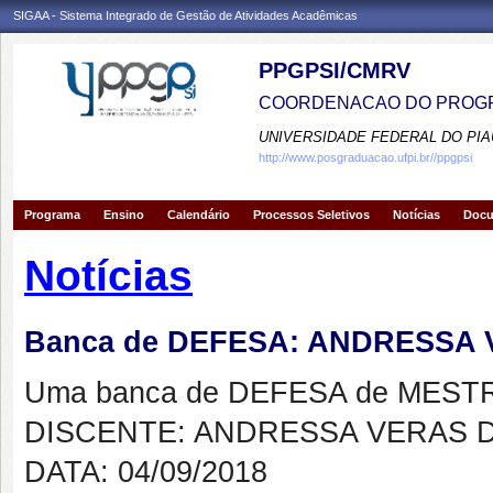
SIGAA - Sistema Integrado de Gestão de Atividades Acadêmicas
PPGPSI/CMRV
COORDENACAO DO PROGR
UNIVERSIDADE FEDERAL DO PIA
http://www.posgraduacao.ufpi.br//ppgpsi
Programa
Ensino
Calendário
Processos Seletivos
Notícias
Doc
Notícias
Banca de DEFESA: ANDRESSA
Uma banca de DEFESA de MESTRAD
DISCENTE: ANDRESSA VERAS 
DATA: 04/09/2018