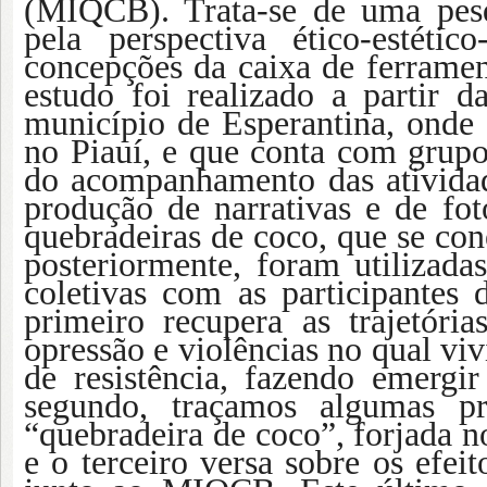
(MIQCB). Trata-se de uma pesq
pela perspectiva ético-estéti
concepções da caixa de ferramen
estudo foi realizado a partir 
município de Esperantina, onde
no Piauí, e que conta com grup
do acompanhamento das atividad
produção de narrativas e de fot
quebradeiras de coco, que se con
posteriormente, foram utilizad
coletivas com as participantes 
primeiro recupera as trajetór
opressão e violências no qual 
de resistência, fazendo emerg
segundo, traçamos algumas pr
“quebradeira de coco”, forjada no
e o terceiro versa sobre os efeit