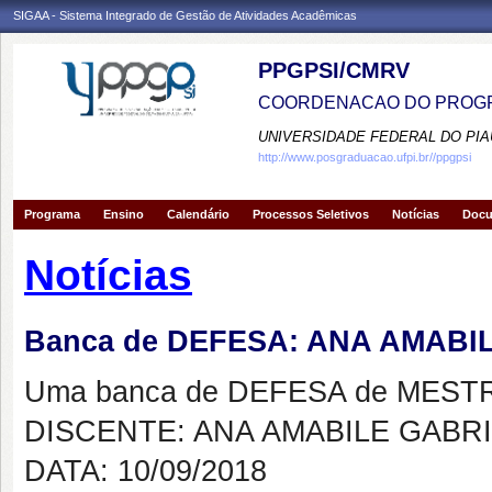
SIGAA - Sistema Integrado de Gestão de Atividades Acadêmicas
PPGPSI/CMRV
COORDENACAO DO PROGR
UNIVERSIDADE FEDERAL DO PIA
http://www.posgraduacao.ufpi.br//ppgpsi
Programa
Ensino
Calendário
Processos Seletivos
Notícias
Doc
Notícias
Banca de DEFESA: ANA AMABI
Uma banca de DEFESA de MESTRAD
DISCENTE: ANA AMABILE GABR
DATA: 10/09/2018