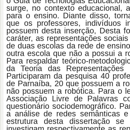
o Guia de Tecnologias Educacionai
surge, no contexto educacional, 
para o ensino. Diante disso, torn
que os professores, indivíduos 
possuem desta inserção, Desta for
caráter, as representações sociais
de duas escolas da rede de ensino
outra escola que não a possui a r
Para respaldar teórico-metodologic
da Teoria das Representações 
Participaram da pesquisa 40 prof
de Parnaíba, 20 que possuem a ro
não possuem a robótica. Para o le
Associação Livre de Palavras co
questionário sociodemográfico. Par
a análise de redes semânticas e
estrutura desta dissertação s
investigam respectivamente as rep