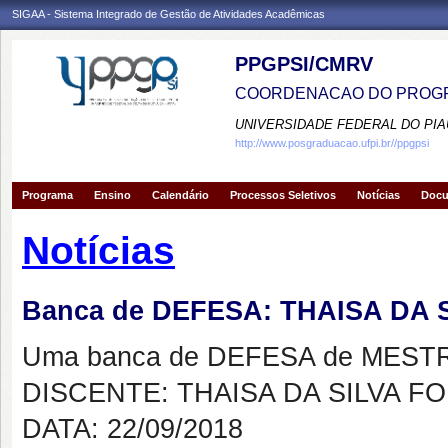
SIGAA - Sistema Integrado de Gestão de Atividades Acadêmicas
PPGPSI/CMRV
COORDENACAO DO PROGR
UNIVERSIDADE FEDERAL DO PIA
http://www.posgraduacao.ufpi.br//ppgpsi
Programa
Ensino
Calendário
Processos Seletivos
Notícias
Doc
Notícias
Banca de DEFESA: THAISA DA
Uma banca de DEFESA de MESTRAD
DISCENTE: THAISA DA SILVA F
DATA: 22/09/2018