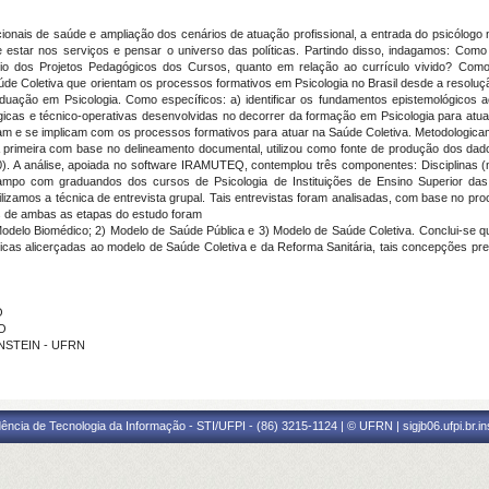
cionais de saúde e ampliação dos cenários de atuação profissional, a entrada do psicólo
 estar nos serviços e pensar o universo das políticas. Partindo disso, indagamos: Com
meio dos Projetos Pedagógicos dos Cursos, quanto em relação ao currículo vivido? Como
úde Coletiva que orientam os processos formativos em Psicologia no Brasil desde a resolução
uação em Psicologia. Como específicos: a) identificar os fundamentos epistemológicos 
ógicas e técnico-operativas desenvolvidas no decorrer da formação em Psicologia para at
am e se implicam com os processos formativos para atuar na Saúde Coletiva. Metodologica
A primeira com base no delineamento documental, utilizou como fonte de produção dos da
0). A análise, apoiada no software IRAMUTEQ, contemplou três componentes: Disciplinas (
mpo com graduandos dos cursos de Psicologia de Instituições de Ensino Superior das 
izamos a técnica de entrevista grupal. Tais entrevistas foram analisadas, com base no pro
s de ambas as etapas do estudo foram
Modelo Biomédico; 2) Modelo de Saúde Pública e 3) Modelo de Saúde Coletiva. Conclui-se 
ticas alicerçadas ao modelo de Saúde Coletiva e da Reforma Sanitária, tais concepções p
O
DO
ENSTEIN - UFRN
ência de Tecnologia da Informação - STI/UFPI - (86) 3215-1124 | © UFRN | sigjb06.ufpi.br.i