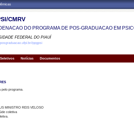
adêmicas
SI/CMRV
ENACAO DO PROGRAMA DE POS-GRADUACAO EM PSIC
SIDADE FEDERAL DO PIAUÍ
.posgraduacao.ufpi.br//ppgpsi
Seletivos
Notícias
Documentos
ARES
pelo programa.
PUS MINISTRO REIS VELOSO
úde coletiva
etiva.