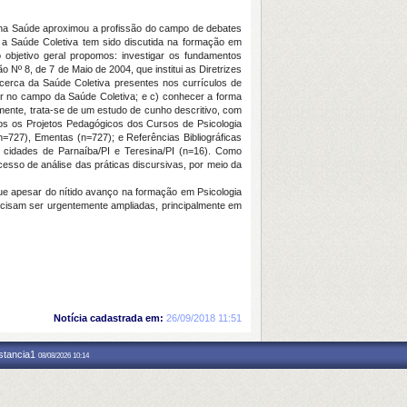
go na Saúde aproximou a profissão do campo de debates
o a Saúde Coletiva tem sido discutida na formação em
 objetivo geral propomos: investigar os fundamentos
 Nº 8, de 7 de Maio de 2004, que institui as Diretrizes
acerca da Saúde Coletiva presentes nos currículos de
uar no campo da Saúde Coletiva; e c) conhecer a forma
mente, trata-se de um estudo de cunho descritivo, com
dos os Projetos Pedagógicos dos Cursos de Psicologia
n=727), Ementas (n=727); e Referências Bibliográficas
cidades de Parnaíba/PI e Teresina/PI (n=16). Como
cesso de análise das práticas discursivas, por meio da
que apesar do nítido avanço na formação em Psicologia
recisam ser urgentemente ampliadas, principalmente em
Notícia cadastrada em:
26/09/2018 11:51
nstancia1
08/08/2026 10:14