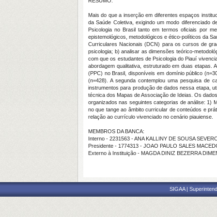
RESUMO:
Mais do que a inserção em diferentes espaços institu
da Saúde Coletiva, exigindo um modo diferenciado de
Psicologia no Brasil tanto em termos oficiais por 
epistemológicos, metodológicos e ético-políticos da Sa
Curriculares Nacionais (DCN) para os cursos de grad
psicologia; b) analisar as dimensões teórico-metodol
com que os estudantes de Psicologia do Piauí vivenci
abordagem qualitativa, estruturado em duas etapas. 
(PPC) no Brasil, disponíveis em domínio público (n=3
(n=428). A segunda contemplou uma pesquisa de ca
instrumentos para produção de dados nessa etapa, util
técnica dos Mapas de Associação de Ideias. Os dado
organizados nas seguintes categorias de análise: 1) 
no que tange ao âmbito curricular de conteúdos e prá
relação ao currículo vivenciado no cenário piauiense.
MEMBROS DA BANCA:
Interno - 2231563 - ANA KALLINY DE SOUSA SEVER
Presidente - 1774313 - JOAO PAULO SALES MACE
Externo à Instituição - MAGDA DINIZ BEZERRA DIM
SIGAA | Superintend