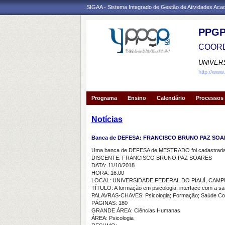
SIGAA - Sistema Integrado de Gestão de Atividades Ac
PPGP
COORD
UNIVER
http://www
Programa
Ensino
Calendário
Processos 
Notícias
Banca de DEFESA: FRANCISCO BRUNO PAZ SO
Uma banca de DEFESA de MESTRADO foi cadastrada 
DISCENTE: FRANCISCO BRUNO PAZ SOARES
DATA: 11/10/2018
HORA: 16:00
LOCAL: UNIVERSIDADE FEDERAL DO PIAUÍ, CAM
TÍTULO: A formação em psicologia: interface com a sa
PALAVRAS-CHAVES: Psicologia; Formação; Saúde Col
PÁGINAS: 180
GRANDE ÁREA: Ciências Humanas
ÁREA: Psicologia