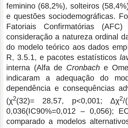
feminino (68,2%), solteiros (58,4
e questões sociodemográficas. For
Fatoriais Confirmatórias (AFC
consideração a natureza ordinal d
do modelo teórico aos dados empí
R, 3.5.1, e pacotes estatísticos
la
interna (Alfa de
Cronbach
e Ome
indicaram a adequação do mode
dependência e consequências ad
2
2
(χ
(32)= 28,57, p<0,001; Δχ
/
0,036(IC90%=0,012 – 0,056); E
comparado a modelos alternativos 