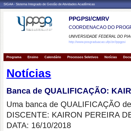
SIGAA - Sistema Integrado de Gestão de Atividades Acadêmicas
PPGPSI/CMRV
COORDENACAO DO PROGR
UNIVERSIDADE FEDERAL DO PIA
http://www.posgraduacao.ufpi.br//ppgpsi
Programa
Ensino
Calendário
Processos Seletivos
Notícias
Doc
Notícias
Banca de QUALIFICAÇÃO: KA
Uma banca de QUALIFICAÇÃO de 
DISCENTE: KAIRON PEREIRA D
DATA: 16/10/2018