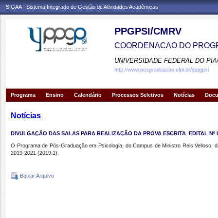
SIGAA - Sistema Integrado de Gestão de Atividades Acadêmicas
PPGPSI/CMRV
COORDENACAO DO PROGR
UNIVERSIDADE FEDERAL DO PIA
http://www.posgraduacao.ufpi.br//ppgpsi
Programa
Ensino
Calendário
Processos Seletivos
Notícias
Doc
Notícias
DIVULGAÇÃO DAS SALAS PARA REALIZAÇÃO DA PROVA ESCRITA  EDITAL Nº 0
O Programa de Pós-Graduação em Psicologia, do Campus de Ministro Reis Velloso, da U
2019-2021 (2019.1).
Baixar Arquivo