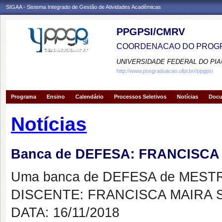
SIGAA - Sistema Integrado de Gestão de Atividades Acadêmicas
PPGPSI/CMRV
COORDENACAO DO PROGR
UNIVERSIDADE FEDERAL DO PIA
http://www.posgraduacao.ufpi.br//ppgpsi
Programa
Ensino
Calendário
Processos Seletivos
Notícias
Doc
Notícias
Banca de DEFESA: FRANCISCA
Uma banca de DEFESA de MESTRAD
DISCENTE: FRANCISCA MAIRA 
DATA: 16/11/2018