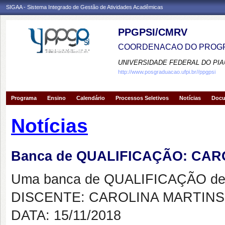
SIGAA - Sistema Integrado de Gestão de Atividades Acadêmicas
PPGPSI/CMRV
COORDENACAO DO PROGR
UNIVERSIDADE FEDERAL DO PIA
http://www.posgraduacao.ufpi.br//ppgpsi
Programa
Ensino
Calendário
Processos Seletivos
Notícias
Doc
Notícias
Banca de QUALIFICAÇÃO: CA
Uma banca de QUALIFICAÇÃO de 
DISCENTE: CAROLINA MARTIN
DATA: 15/11/2018