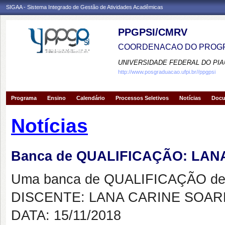
SIGAA - Sistema Integrado de Gestão de Atividades Acadêmicas
PPGPSI/CMRV
COORDENACAO DO PROGR
UNIVERSIDADE FEDERAL DO PIA
http://www.posgraduacao.ufpi.br//ppgpsi
Programa
Ensino
Calendário
Processos Seletivos
Notícias
Doc
Notícias
Banca de QUALIFICAÇÃO: LA
Uma banca de QUALIFICAÇÃO de 
DISCENTE: LANA CARINE SOAR
DATA: 15/11/2018