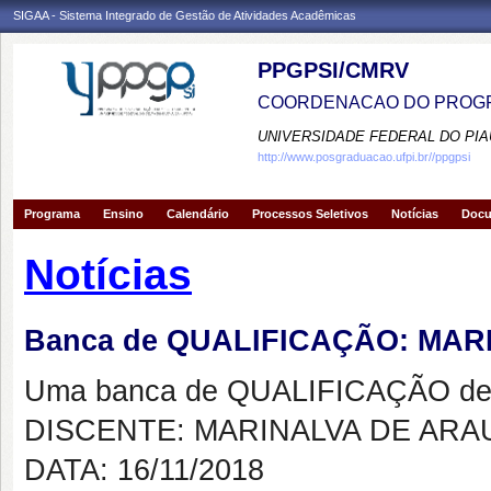
SIGAA - Sistema Integrado de Gestão de Atividades Acadêmicas
PPGPSI/CMRV
COORDENACAO DO PROGR
UNIVERSIDADE FEDERAL DO PIA
http://www.posgraduacao.ufpi.br//ppgpsi
Programa
Ensino
Calendário
Processos Seletivos
Notícias
Doc
Notícias
Banca de QUALIFICAÇÃO: MA
Uma banca de QUALIFICAÇÃO de 
DISCENTE: MARINALVA DE ARA
DATA: 16/11/2018