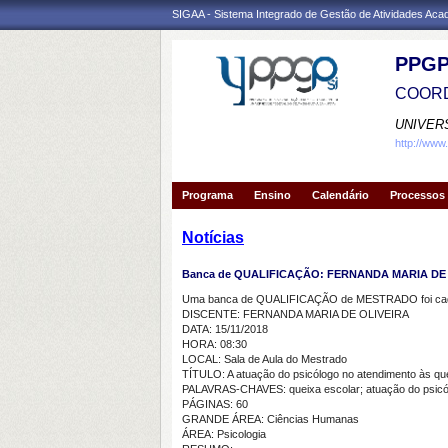
SIGAA - Sistema Integrado de Gestão de Atividades Ac
PPGP
COORD
UNIVER
http://www
Programa
Ensino
Calendário
Processos 
Notícias
Banca de QUALIFICAÇÃO: FERNANDA MARIA DE
Uma banca de QUALIFICAÇÃO de MESTRADO foi cada
DISCENTE: FERNANDA MARIA DE OLIVEIRA
DATA: 15/11/2018
HORA: 08:30
LOCAL: Sala de Aula do Mestrado
TÍTULO: A atuação do psicólogo no atendimento às qu
PALAVRAS-CHAVES: queixa escolar; atuação do psicólo
PÁGINAS: 60
GRANDE ÁREA: Ciências Humanas
ÁREA: Psicologia