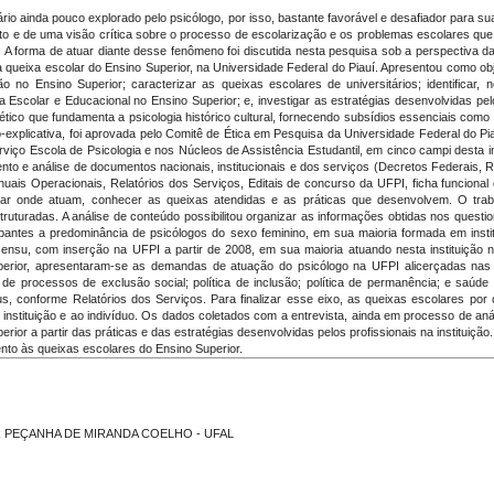
o ainda pouco explorado pelo psicólogo, por isso, bastante favorável e desafiador para sua
to e de uma visão crítica sobre o processo de escolarização e os problemas escolares que
 forma de atuar diante desse fenômeno foi discutida nesta pesquisa sob a perspectiva da
ueixa escolar do Ensino Superior, na Universidade Federal do Piauí. Apresentou como objet
 no Ensino Superior; caracterizar as queixas escolares de universitários; identificar, n
 Escolar e Educacional no Ensino Superior; e, investigar as estratégias desenvolvidas p
ialético que fundamenta a psicologia histórico cultural, fornecendo subsídios essenciais com
io-explicativa, foi aprovada pelo Comitê de Ética em Pesquisa da Universidade Federal do 
iço Escola de Psicologia e nos Núcleos de Assistência Estudantil, em cinco campi desta ins
nto e análise
de documentos nacionais, institucionais e dos serviços (Decretos Federais, R
ais Operacionais, Relatórios dos Serviços, Editais de concurso da UFPI, ficha funcional da 
icar onde atuam, conhecer as queixas atendidas e as práticas que desenvolvem. O tra
uturadas. A análise de conteúdo possibilitou organizar as informações obtidas nos questioná
ticipantes a predominância de psicólogos do sexo feminino, em sua maioria formada em ins
sensu, com inserção na UFPI a partir de 2008, em sua maioria atuando nesta instituição na
perior, apresentaram-se as demandas de atuação do psicólogo na UFPI alicerçadas nas 
e processos de exclusão social; política de inclusão; política de permanência; e saúde m
s, conforme Relatórios dos Serviços. Para finalizar esse eixo, as queixas escolares p
nstituição e ao indivíduo. Os dados coletados com a entrevista, ainda em processo de análi
rior a partir das práticas e das estratégias desenvolvidas pelos profissionais na instituiçã
ento às queixas escolares do Ensino Superior.
RTUR PEÇANHA DE MIRANDA COELHO - UFAL