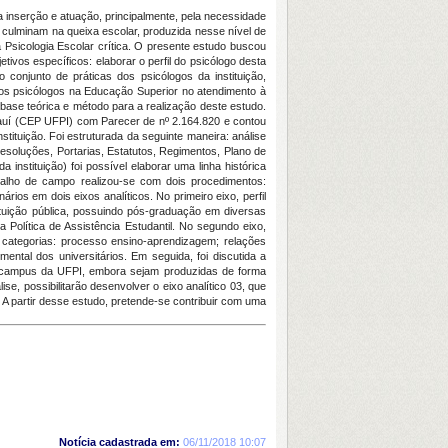
 inserção e atuação, principalmente, pela necessidade
 culminam na queixa escolar, produzida nesse nível de
 Psicologia Escolar crítica. O presente estudo buscou
ivos específicos: elaborar o perfil do psicólogo desta
o conjunto de práticas dos psicólogos da instituição,
elos psicólogos na Educação Superior no atendimento à
o base teórica e método para a realização deste estudo.
Piauí (CEP UFPI) com Parecer de nº 2.164.820 e contou
tituição. Foi estruturada da seguinte maneira: análise
esoluções, Portarias, Estatutos, Regimentos, Plano de
instituição) foi possível elaborar uma linha histórica
balho de campo realizou-se com dois procedimentos:
rios em dois eixos analíticos. No primeiro eixo, perfil
tituição pública, possuindo pós-graduação em diversas
 Política de Assistência Estudantil. No segundo eixo,
categorias: processo ensino-aprendizagem; relações
ental dos universitários. Em seguida, foi discutida a
or campus da UFPI, embora sejam produzidas de forma
se, possibilitarão desenvolver o eixo analítico 03, que
o. A partir desse estudo, pretende-se contribuir com uma
Notícia cadastrada em:
06/11/2018 10:07