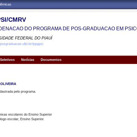
adêmicas
SI/CMRV
ENACAO DO PROGRAMA DE POS-GRADUACAO EM PSIC
SIDADE FEDERAL DO PIAUÍ
.posgraduacao.ufpi.br//ppgpsi
Seletivos
Notícias
Documentos
 OLIVEIRA
strada pelo programa.
eixas escolares do Ensino Superior
go escolar; Ensino Superior.