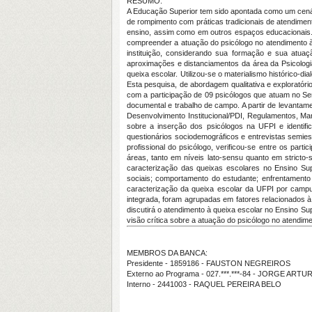
RESUMO:
A Educação Superior tem sido apontada como um cenári
de rompimento com práticas tradicionais de atendimen
ensino, assim como em outros espaços educacionais. A
compreender a atuação do psicólogo no atendimento à q
instituição, considerando sua formação e sua atuação
aproximações e distanciamentos da área da Psicologia
queixa escolar. Utilizou-se o materialismo histórico-d
Esta pesquisa, de abordagem qualitativa e exploratór
com a participação de 09 psicólogos que atuam no Serv
documental e trabalho de campo. A partir de levantame
Desenvolvimento Institucional/PDI, Regulamentos, Manu
sobre a inserção dos psicólogos na UFPI e identif
questionários sociodemográficos e entrevistas semiestr
profissional do psicólogo, verificou-se entre os par
áreas, tanto em níveis lato-sensu quanto em stricto-
caracterização das queixas escolares no Ensino Su
sociais; comportamento do estudante; enfrentamento d
caracterização da queixa escolar da UFPI por campu
integrada, foram agrupadas em fatores relacionados à i
discutirá o atendimento à queixa escolar no Ensino Supe
visão crítica sobre a atuação do psicólogo no atendim
MEMBROS DA BANCA:
Presidente - 1859186 - FAUSTON NEGREIROS
Externo ao Programa - 027.***.***-84 - JORGE A
Interno - 2441003 - RAQUEL PEREIRA BELO