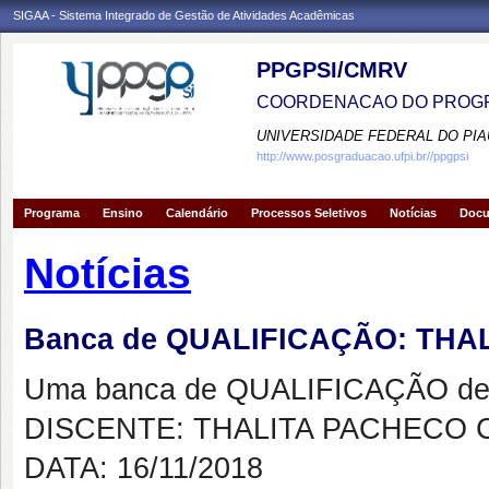
SIGAA - Sistema Integrado de Gestão de Atividades Acadêmicas
PPGPSI/CMRV
COORDENACAO DO PROGR
UNIVERSIDADE FEDERAL DO PIA
http://www.posgraduacao.ufpi.br//ppgpsi
Programa
Ensino
Calendário
Processos Seletivos
Notícias
Doc
Notícias
Banca de QUALIFICAÇÃO: TH
Uma banca de QUALIFICAÇÃO de 
DISCENTE: THALITA PACHECO 
DATA: 16/11/2018