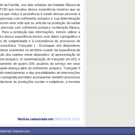
de da Família, nos dois módulos da Unidade Básica de
o TCRi que resultou dessa experiência mostrou que as
ica que reduz à assistência à saúde dessas pessoas à
s pessoas com sofrimento psíquico e sua determinação
es tecem uma rede que se articula na produção da saúde
as pessoas com sofrimento psíquico na Atenção Básica,
 Para a produção das informações, iremos utilizar a
o dessa experiência iremos usar diário cartográfico e
ão de subjetividade e à coexistência de processos de
socioclínica: Trançado 1 - Ecomapas dos dispositivos
ivos existentes no território a partir da experiência de
ão dos sujeitos neste dispositivo; d) apresentação do
o psíquico; e) sistematização do trançado um (01) e
anhamento de quatro (04) usuários do serviço em seus
 saúde-doença além do sofrimento psíquico. Trançado 3
do matriciamento e das possibilidades de intervenções
m a cartografia permitam acompanhar também processos
lacionar as produções sociais e subjetivas, e inventar
Notícia cadastrada em:
06/11/2018 10:31
nstancia1
06/08/2026 19:23