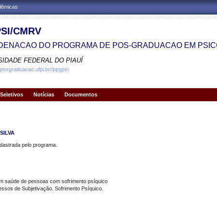
adêmicas
SI/CMRV
ENACAO DO PROGRAMA DE POS-GRADUACAO EM PSIC
SIDADE FEDERAL DO PIAUÍ
.posgraduacao.ufpi.br//ppgpsi
Seletivos
Notícias
Documentos
SILVA
strada pelo programa.
em saúde de pessoas com sofrimento psíquico
os de Subjetivação. Sofrimento Psíquico.