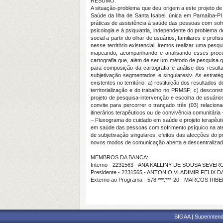
RESUMO:
A situação-problema que deu origem a este projeto d
Saúde da Ilha de Santa Isabel; única em Parnaíba-PI
práticas de assistência à saúde das pessoas com sof
psicologia e à psiquiatria, independente do problem
social a partir do olhar de usuários, familiares e pr
nesse território existencial, iremos realizar uma pe
mapeando, acompanhando e analisando esses processo
cartografia que, além de ser um método de pesquisa q
para composição da cartografia e análise dos result
subjetivação segmentados e singularesiv. As estraté
existentes no território: a) restituição dos resultados
territorialização e do trabalho no PRMSF; c) descons
projeto de pesquisa-intervenção e escolha de
usuários
convite para percorrer o trançado três (03) relacio
itinerários terapêuticos ou de convivência comunitár
– Fluxograma do cuidado em saúde e projeto terapêuti
em saúde das pessoas com sofrimento psíquico na ate
de subjetivação singulares, efeitos das afecções do p
novos modos de comunicação aberta e descentralizada 
MEMBROS DA BANCA:
Interno - 2231563 - ANA KALLINY DE SOUSA SEVER
Presidente - 2231565 - ANTONIO VLADIMIR FELIX DA
Externo ao Programa - 578.***.***-20 - MARCOS RI
SIGAA | Superintend