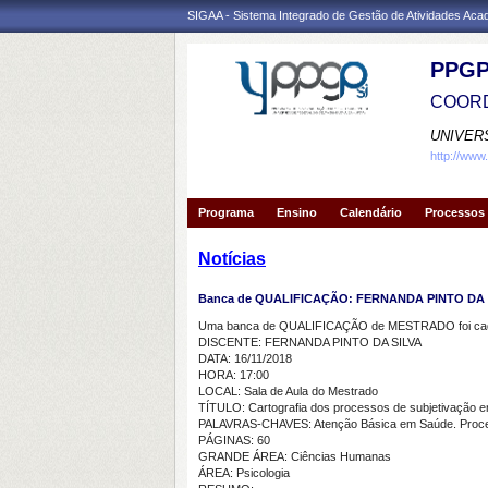
SIGAA - Sistema Integrado de Gestão de Atividades Ac
PPGP
COORD
UNIVER
http://www
Programa
Ensino
Calendário
Processos 
Notícias
Banca de QUALIFICAÇÃO: FERNANDA PINTO DA 
Uma banca de QUALIFICAÇÃO de MESTRADO foi cada
DISCENTE: FERNANDA PINTO DA SILVA
DATA: 16/11/2018
HORA: 17:00
LOCAL: Sala de Aula do Mestrado
TÍTULO: Cartografia dos processos de subjetivação 
PALAVRAS-CHAVES: Atenção Básica em Saúde. Process
PÁGINAS: 60
GRANDE ÁREA: Ciências Humanas
ÁREA: Psicologia