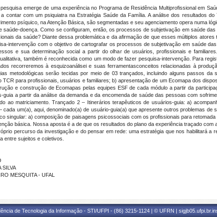
e pesquisa emerge de uma experiência no Programa de Residência Multiprofissional em Saú
 a contar com um psiquiatra na Estratégia Saúde da Família. A análise dos resultados d
rimento psíquico, na Atenção Básica, são segmentadas e seu agenciamento opera numa lóg
a de saúde-doença. Como se configuram, então, os processos de subjetivação em saúde da
ofissionais da saúde? Diante dessa problemática e da afirmação de que esses múltiplos ator
squisa-intervenção com o objetivo de cartografar os processos de subjetivação em saúde d
s e sua determinação social a partir do olhar de usuários, profissionais e familiares.
ualitativa, também é reconhecida como um modo de fazer pesquisa-intervenção. Para registr
ados recorreremos à esquizoanálisei e suas ferramentasconceitos relacionadas à produç
gias metodológicas serão tecidas por meio de 03 trançados, incluindo alguns passos da 
 do TCR para profissionais, usuários e familiares; b) apresentação de um Ecomapa dos disposit
trução e construção de Ecomapas pelas equipes ESF de cada módulo a partir da participaç
-guia a partir da análise da demanda e da encomenda de saúde das pessoas com sofriment
nado ao matriciamento. Trançado 2 – Itinerários terapêuticos de usuários-guia: a) acomp
ia – cada um(a), aqui, denominado(a) de usuário-guia(a) que apresente outros problemas de
co singular: a) composição de paisagens psicossociais com os profissionais para retomada 
nção básica. Nossa aposta é a de que os resultados do plano da experiência traçado co
róprio percurso da investigação e do pensar em rede: uma estratégia que nos habilitará a re
entre sujeitos e coletivos.
O
 SILVA
BEIRO MESQUITA - UFAL
ência de Tecnologia da Informação - STI/UFPI - (86) 3215-1124 | © UFRN | sigjb05.ufpi.br.i