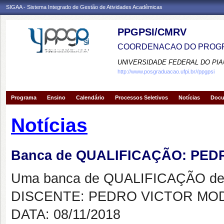
SIGAA - Sistema Integrado de Gestão de Atividades Acadêmicas
PPGPSI/CMRV
COORDENACAO DO PROGR
UNIVERSIDADE FEDERAL DO PIA
http://www.posgraduacao.ufpi.br//ppgpsi
Programa
Ensino
Calendário
Processos Seletivos
Notícias
Doc
Notícias
Banca de QUALIFICAÇÃO: PE
Uma banca de QUALIFICAÇÃO de 
DISCENTE: PEDRO VICTOR MO
DATA: 08/11/2018