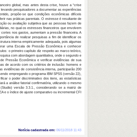
nceiro global, mas antes desta crise, houve a “crise
, levando pesquisadores a documentar as experiências
entido, propõe-se que condições econômicas difíceis
erir nas práticas parentais. O estresse é resultante de
epção ou avaliação subjetiva que as pessoas fazem de
 diárias, no qual os estresses financeiros que envolvem
ar cortes nos gastos, aumentam a pressão financeira. A
rtância de realizar pesquisas a fim de identificar os
rutura interna empiricamente adequada, pois algumas
laborar uma Escala de Pressão Econômica e conhecer
ulos: o primeiro capítulo diz respeito ao marco teórico,
pesquisa com abordagem quantitativa, onde o segundo e
a de Pressão Econômica e verificar evidências de sua
soas de acordo com os critérios de inclusão: homens e
as evidências de consistência interna, participarão 200
 sendo empregando o programa IBM SPSS (versão 22),
ficar o
poder discriminativo dos itens, as estatísticas
ará a análise fatorial confirmatória, utilizando o mesmo
(Studio) versão 3.3.1., considerando se a matriz de
SEA e o índice de ajuste comparativo ou incremental CFI
Notícia cadastrada em:
06/11/2018 11:43