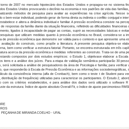
m torno de 2007 no mercado hipotecário dos Estados Unidos e propagou-se no sistema fina
 dos Estados Unidos provocando o declínio na economia e nos padrões de vida das famílias
atizando métodos de pesquisa para avaliar as experiências na crise agrícola. Nesse s
bem-estar individual, podendo gerar de forma direta ou indireta o conflito conjugal e interf
tabelece e altera a dinâmica individual e familiar. A pressão econômica consiste na perc
 respostas da família diante da situação financeira, refletindo as dificuldades financeiras
idamento, ligados à incapacidade de pagar as contas, suprir as necessidades básicas e evit
 pesquisas que utilizam medidas quanto à pressão econômica no Brasil, considera-se a impo
 de pressão econômica que demonstre ser válida para o contexto e que apresente uma est
r avaliação do construto, como propõe a literatura. A presente pesquisa objetiva-se e
na, bem como verificar a estrutura fatorial. Portanto, se encontra estruturada em três capít
iteratura acerca da pressão econômica e medidas referentes ao construto. Trata-se de uma 
, estando compostos por dois estudos empíricos: o Estudo 1, objetivase elaborar a Escal
dos itens e a análise dos juízes. Para a etapa de validação semântica participarão 30 pes
, será solicitada a análise de pesquisadores da área de Psicologia e família; para verificar 
ão, que responderão à Escala de Pressão Econômica e as informações sociodemográficas,
lculo da consistência interna (alfa de Cronbach), bem como o teste t de Student para veri
distribuição de frequência) utilizadas para caracterizar os participantes. O Estudo 2, abord
 com os critérios estabelecidos, e para análise dos dados será utilizado o software R 
ste da estrutura: Índice de ajuste absoluto Overall Fit, o índice de ajuste parcimonioso RM
EIRE
EIROS
RTUR PEÇANHA DE MIRANDA COELHO - UFAL