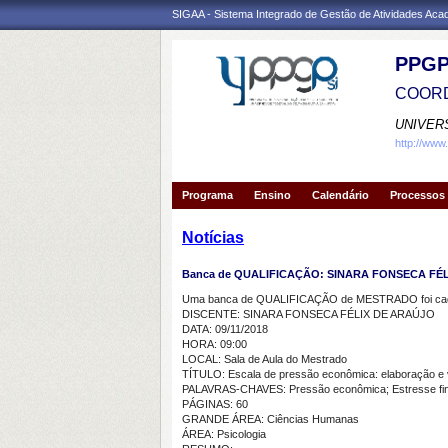
SIGAA - Sistema Integrado de Gestão de Atividades Ac
PPGP
COORD
UNIVER
http://www
Programa
Ensino
Calendário
Processos 
Notícias
Banca de QUALIFICAÇÃO: SINARA FONSECA FÉ
Uma banca de QUALIFICAÇÃO de MESTRADO foi cada
DISCENTE: SINARA FONSECA FÉLIX DE ARAÚJO
DATA: 09/11/2018
HORA: 09:00
LOCAL: Sala de Aula do Mestrado
TÍTULO: Escala de pressão econômica: elaboração e 
PALAVRAS-CHAVES: Pressão econômica; Estresse fina
PÁGINAS: 60
GRANDE ÁREA: Ciências Humanas
ÁREA: Psicologia