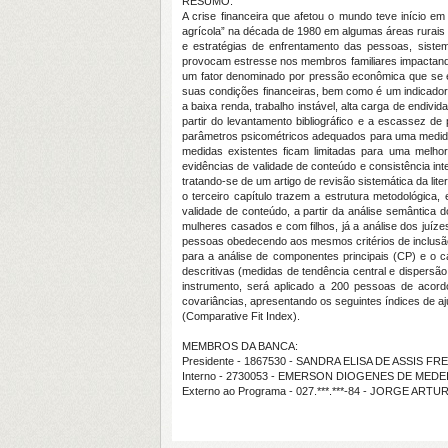
RESUMO:
A crise financeira que afetou o mundo teve início e
agrícola” na década de 1980 em algumas áreas rurais
e estratégias de enfrentamento das pessoas, sistem
provocam estresse nos membros familiares impactando o 
um fator denominado por pressão econômica que se es
suas condições financeiras, bem como é um indicador de
a baixa renda, trabalho instável, alta carga de endiv
partir do levantamento bibliográfico e a escassez de
parâmetros psicométricos adequados para uma medida
medidas existentes ficam limitadas para uma melho
evidências de validade de conteúdo e consistência inter
tratando-se de um artigo de revisão sistemática da l
o terceiro capítulo trazem a estrutura metodológica
validade de conteúdo, a partir da análise semântica 
mulheres casados e com filhos, já a análise dos juízes
pessoas obedecendo aos mesmos critérios de inclus
para a análise de componentes principais (CP) e o cá
descritivas (medidas de tendência central e dispersão, 
instrumento, será aplicado a 200 pessoas de acordo
covariâncias, apresentando os seguintes índices de aju
(Comparative Fit Index).
MEMBROS DA BANCA:
Presidente - 1867530 - SANDRA ELISA DE ASSIS FR
Interno - 2730053 - EMERSON DIOGENES DE MED
Externo ao Programa - 027.***.***-84 - JORGE A