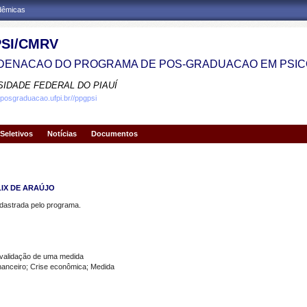
adêmicas
SI/CMRV
ENACAO DO PROGRAMA DE POS-GRADUACAO EM PSIC
SIDADE FEDERAL DO PIAUÍ
.posgraduacao.ufpi.br//ppgpsi
Seletivos
Notícias
Documentos
LIX DE ARAÚJO
strada pelo programa.
validação de uma medida
nceiro; Crise econômica; Medida