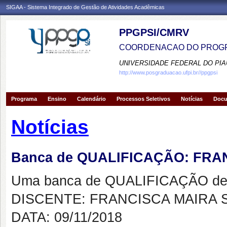
SIGAA - Sistema Integrado de Gestão de Atividades Acadêmicas
PPGPSI/CMRV
COORDENACAO DO PROGR
UNIVERSIDADE FEDERAL DO PIA
http://www.posgraduacao.ufpi.br//ppgpsi
Programa
Ensino
Calendário
Processos Seletivos
Notícias
Doc
Notícias
Banca de QUALIFICAÇÃO: FRA
Uma banca de QUALIFICAÇÃO de 
DISCENTE: FRANCISCA MAIRA 
DATA: 09/11/2018