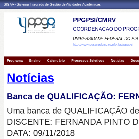
SIGAA - Sistema Integrado de Gestão de Atividades Acadêmicas
PPGPSI/CMRV
COORDENACAO DO PROGR
UNIVERSIDADE FEDERAL DO PIA
http://www.posgraduacao.ufpi.br//ppgpsi
Programa
Ensino
Calendário
Processos Seletivos
Notícias
Doc
Notícias
Banca de QUALIFICAÇÃO: FER
Uma banca de QUALIFICAÇÃO de 
DISCENTE: FERNANDA PINTO D
DATA: 09/11/2018