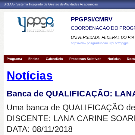
SIGAA - Sistema Integrado de Gestão de Atividades Acadêmicas
PPGPSI/CMRV
COORDENACAO DO PROGR
UNIVERSIDADE FEDERAL DO PIA
http://www.posgraduacao.ufpi.br//ppgpsi
Programa
Ensino
Calendário
Processos Seletivos
Notícias
Doc
Notícias
Banca de QUALIFICAÇÃO: LA
Uma banca de QUALIFICAÇÃO de 
DISCENTE: LANA CARINE SOAR
DATA: 08/11/2018