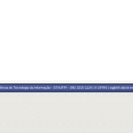
ência de Tecnologia da Informação - STI/UFPI - (86) 3215-1124 | © UFRN | sigjb04.ufpi.br.i