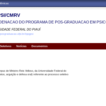
adêmicas
SI/CMRV
ENACAO DO PROGRAMA DE POS-GRADUACAO EM PSIC
SIDADE FEDERAL DO PIAUÍ
.posgraduacao.ufpi.br//ppgpsi
Seletivos
Notícias
Documentos
s de Ministro Reis Velloso, da Universidade Federal do
jetos, arguição e defesa oral) referente ao processo seletivo