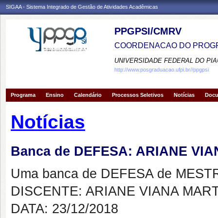
SIGAA - Sistema Integrado de Gestão de Atividades Acadêmicas
PPGPSI/CMRV
COORDENACAO DO PROGR
UNIVERSIDADE FEDERAL DO PIA
http://www.posgraduacao.ufpi.br//ppgpsi
Programa
Ensino
Calendário
Processos Seletivos
Notícias
Doc
Notícias
Banca de DEFESA: ARIANE VI
Uma banca de DEFESA de MESTRAD
DISCENTE: ARIANE VIANA MAR
DATA: 23/12/2018