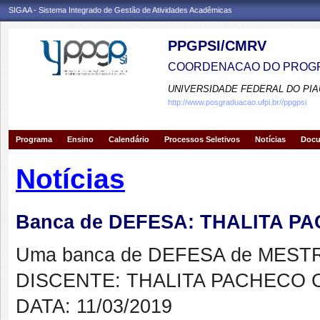
SIGAA - Sistema Integrado de Gestão de Atividades Acadêmicas
PPGPSI/CMRV
COORDENACAO DO PROGR
UNIVERSIDADE FEDERAL DO PIA
http://www.posgraduacao.ufpi.br//ppgpsi
Programa
Ensino
Calendário
Processos Seletivos
Notícias
Doc
Notícias
Banca de DEFESA: THALITA P
Uma banca de DEFESA de MESTRAD
DISCENTE: THALITA PACHECO 
DATA: 11/03/2019