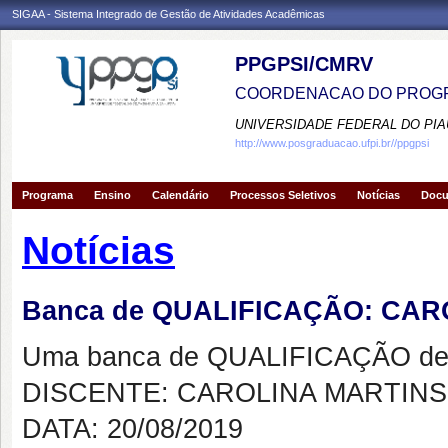
SIGAA - Sistema Integrado de Gestão de Atividades Acadêmicas
PPGPSI/CMRV
COORDENACAO DO PROGR
UNIVERSIDADE FEDERAL DO PIA
http://www.posgraduacao.ufpi.br//ppgpsi
Programa
Ensino
Calendário
Processos Seletivos
Notícias
Doc
Notícias
Banca de QUALIFICAÇÃO: CA
Uma banca de QUALIFICAÇÃO de 
DISCENTE: CAROLINA MARTIN
DATA: 20/08/2019