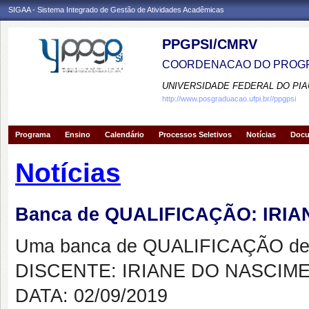
SIGAA - Sistema Integrado de Gestão de Atividades Acadêmicas
PPGPSI/CMRV
COORDENACAO DO PROGR
UNIVERSIDADE FEDERAL DO PIA
http://www.posgraduacao.ufpi.br//ppgpsi
Programa
Ensino
Calendário
Processos Seletivos
Notícias
Doc
Notícias
Banca de QUALIFICAÇÃO: IRI
Uma banca de QUALIFICAÇÃO de 
DISCENTE: IRIANE DO NASCIM
DATA: 02/09/2019