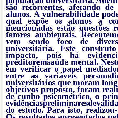
população
universitária. Adema
são recorrentes, afetando de
alunos. A vulnerabilidade pode
qual expõe os alunos a con
mencionadas estão questões 
fatores ambientais. Recentem
vem sendo foco de diversa
universitária. Este construt
impacto, pois há evidenc
preditor
em
saúde mental.
Neste
em verificar o papel mediador
entre as variáveis persona
universitários
que moram lon
objetivos proposto, foram reali
de cunho psicométrico, o prim
evidências
preliminares
de
valid
do estudo. Para isto, realizou
Os resultados apresentados pe