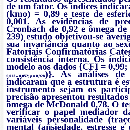
de um fator. Os
índices indica
(kmo) = 0,89 e teste de esfer
0,001. As evidências de pr
Cronbach de 0,92 e ômega de 
239) estudo
objetivou-se averi
sua invariância quanto ao sex
Fatoriais Confirmatórias Cate
consistência interna. Os índi
modelo aos dados {CFI = 0,99;
)}. As análises de
0,015 – 0,052;
p
= 0,928
indicaram que a estrutura é es
instrumento sejam os partic
precisão apresentou resultados
ômega de McDonald 0,78. O ter
verificar o papel mediador da
variáveis personalidade (tra
mental (ansiedade, estresse e