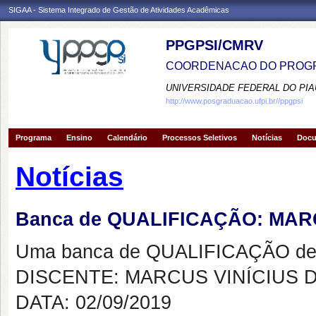
SIGAA - Sistema Integrado de Gestão de Atividades Acadêmicas
PPGPSI/CMRV
COORDENACAO DO PROGR
UNIVERSIDADE FEDERAL DO PIA
http://www.posgraduacao.ufpi.br//ppgpsi
Programa
Ensino
Calendário
Processos Seletivos
Notícias
Doc
Notícias
Banca de QUALIFICAÇÃO: MAR
Uma banca de QUALIFICAÇÃO de 
DISCENTE: MARCUS VINÍCIUS D
DATA: 02/09/2019