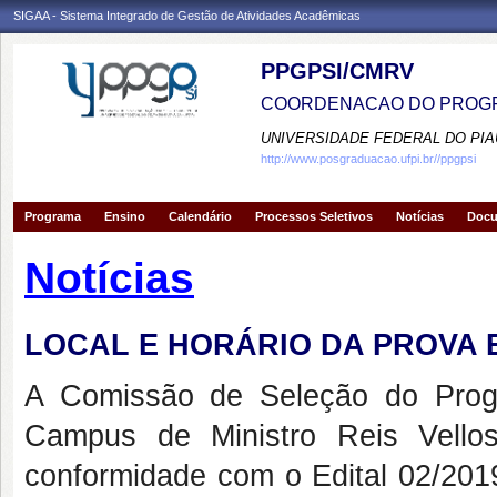
SIGAA - Sistema Integrado de Gestão de Atividades Acadêmicas
PPGPSI/CMRV
COORDENACAO DO PROGR
UNIVERSIDADE FEDERAL DO PIA
http://www.posgraduacao.ufpi.br//ppgpsi
Programa
Ensino
Calendário
Processos Seletivos
Notícias
Doc
Notícias
LOCAL E HORÁRIO DA PROVA ES
A Comissão de Seleção do Prog
Campus de Ministro Reis Vello
conformidade com o Edital 02/201