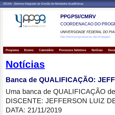
SIGAA - Sistema Integrado de Gestão de Atividades Acadêmicas
PPGPSI/CMRV
COORDENACAO DO PROGR
UNIVERSIDADE FEDERAL DO PIA
http://www.posgraduacao.ufpi.br//ppgpsi
Programa
Ensino
Calendário
Processos Seletivos
Notícias
Doc
Notícias
Banca de QUALIFICAÇÃO: JE
Uma banca de QUALIFICAÇÃO de 
DISCENTE: JEFFERSON LUIZ 
DATA: 21/11/2019