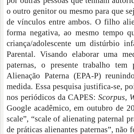
por outras pessoas que tenham autorid
o outro genitor ou mesmo para que se
de vínculos entre ambos. O filho ali
forma negativa, ao mesmo tempo que
criança/adolescente um distúrbio i
Parental. Visando elaborar uma medi
paternas, o presente trabalho tem 
Alienação Paterna (EPA-P) reunindo
medida. Essa pesquisa justifica-se, p
nos periódicos da CAPES:
Scorpus
,
W
Google acadêmico, em outubro de 2019
scale”, “scale of alienating paternal p
de práticas alienantes paternas”, nã