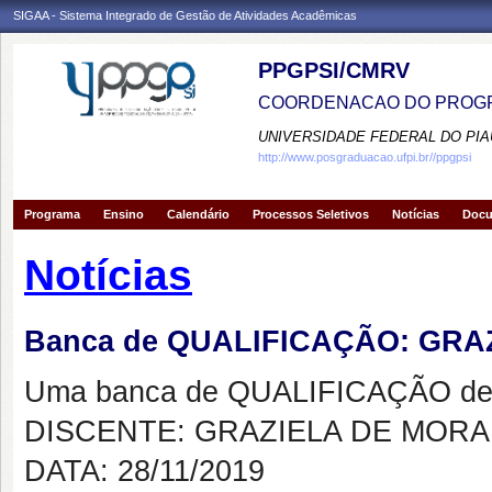
SIGAA - Sistema Integrado de Gestão de Atividades Acadêmicas
PPGPSI/CMRV
COORDENACAO DO PROGR
UNIVERSIDADE FEDERAL DO PIA
http://www.posgraduacao.ufpi.br//ppgpsi
Programa
Ensino
Calendário
Processos Seletivos
Notícias
Doc
Notícias
Banca de QUALIFICAÇÃO: GRA
Uma banca de QUALIFICAÇÃO de 
DISCENTE: GRAZIELA DE MORA
DATA: 28/11/2019