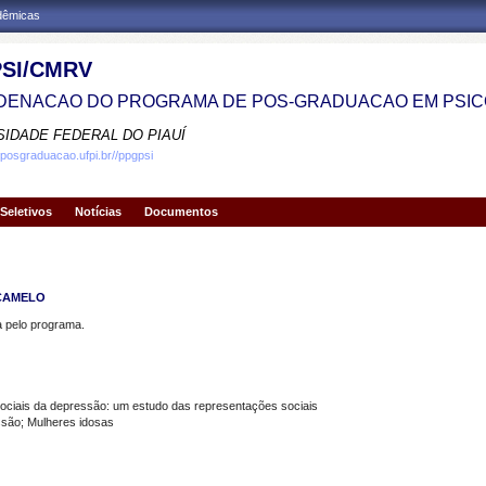
adêmicas
SI/CMRV
ENACAO DO PROGRAMA DE POS-GRADUACAO EM PSIC
SIDADE FEDERAL DO PIAUÍ
.posgraduacao.ufpi.br//ppgpsi
Seletivos
Notícias
Documentos
 CAMELO
pelo programa.
ciais da depressão: um estudo das representações sociais
ão; Mulheres idosas