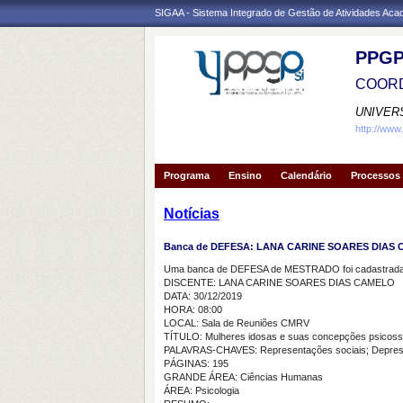
SIGAA - Sistema Integrado de Gestão de Atividades Ac
PPGP
COORD
UNIVER
http://www
Programa
Ensino
Calendário
Processos 
Notícias
Banca de DEFESA: LANA CARINE SOARES DIAS
Uma banca de DEFESA de MESTRADO foi cadastrada 
DISCENTE: LANA CARINE SOARES DIAS CAMELO
DATA: 30/12/2019
HORA: 08:00
LOCAL: Sala de Reuniões CMRV
TÍTULO: Mulheres idosas e suas concepções psicosso
PALAVRAS-CHAVES: Representações sociais; Depress
PÁGINAS: 195
GRANDE ÁREA: Ciências Humanas
ÁREA: Psicologia