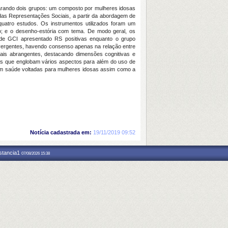
parando dois grupos: um composto por mulheres idosas
das Representações Sociais, a partir da abordagem de
quatro estudos. Os instrumentos utilizados foram um
upo; e o desenho-estória com tema. De modo geral, os
 de GCI apresentado RS positivas enquanto o grupo
vergentes, havendo consenso apenas na relação entre
is abrangentes, destacando dimensões cognitivas e
s que englobam vários aspectos para além do uso de
em saúde voltadas para mulheres idosas assim como a
Notícia cadastrada em:
19/11/2019 09:52
nstancia1
07/08/2026 15:38