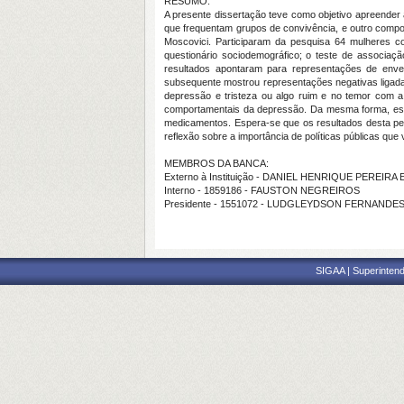
RESUMO:
A presente dissertação teve como objetivo apreender
que frequentam grupos de convivência, e outro compo
Moscovici. Participaram da pesquisa 64 mulheres co
questionário sociodemográfico; o teste de associaçã
resultados apontaram para representações de enve
subsequente mostrou representações negativas ligad
depressão e tristeza ou algo ruim e no temor com
comportamentais da depressão. Da mesma forma, est
medicamentos. Espera-se que os resultados desta pe
reflexão sobre a importância de políticas públicas q
MEMBROS DA BANCA:
Externo à Instituição - DANIEL HENRIQUE PEREIRA
Interno - 1859186 - FAUSTON NEGREIROS
Presidente - 1551072 - LUDGLEYDSON FERNANDE
SIGAA | Superintend