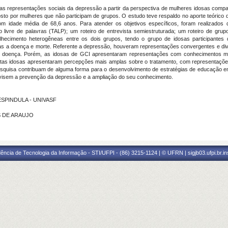
 as representações sociais da depressão a partir da perspectiva de mulheres idosas com
sto por mulheres que não participam de grupos. O estudo teve respaldo no aporte teórico 
m idade média de 68,6 anos. Para atender os objetivos específicos, foram realizados 
o livre de palavras (TALP); um roteiro de entrevista semiestruturada; um roteiro de gr
lhecimento heterogêneas entre os dois grupos, tendo o grupo de idosas participantes
as a doença e morte. Referente a depressão, houveram representações convergentes e di
 a doença. Porém, as idosas de GCI apresentaram representações com conhecimentos ma
as idosas apresentaram percepções mais amplas sobre o tratamento, com representaçõe
squisa contribuam de alguma forma para o desenvolvimento de estratégias de educação 
ue visem a prevenção da depressão e a ampliação do seu conhecimento.
 ESPINDULA - UNIVASF
S DE ARAUJO
ência de Tecnologia da Informação - STI/UFPI - (86) 3215-1124 | © UFRN | sigjb03.ufpi.br.i